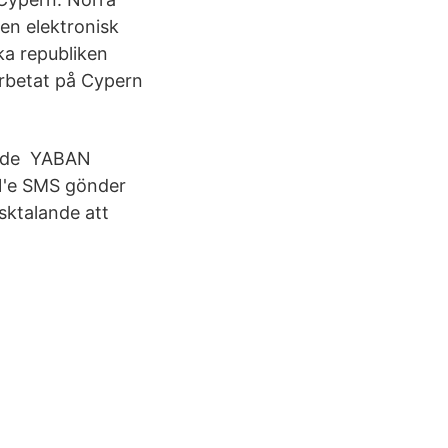
en elektronisk
ka republiken
rbetat på Cypern
t de YABAN
1'e SMS gönder
nsktalande att