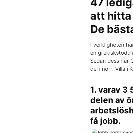
47 ledig
att hitt
De bästa
I verkligheten ha
en grekiskstödd 
Sedan dess har Cy
del i norr. Villa
1. varav 3
delen av ö
arbetslösh
få jobb.