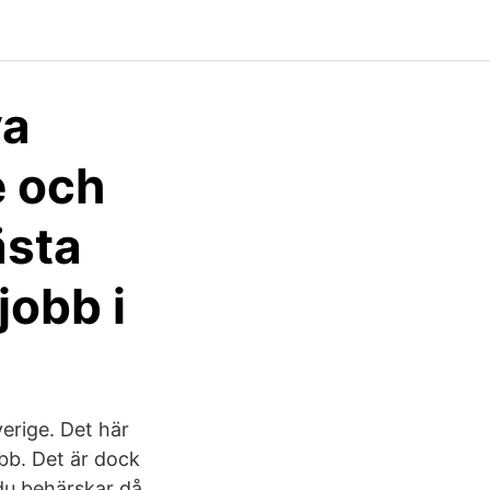
ya
e och
ästa
jobb i
erige. Det här
obb. Det är dock
 du behärskar då