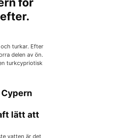
ern för
efter.
och turkar. Efter
orra delen av ön.
en turkcypriotisk
a Cypern
t lätt att
e vatten är det