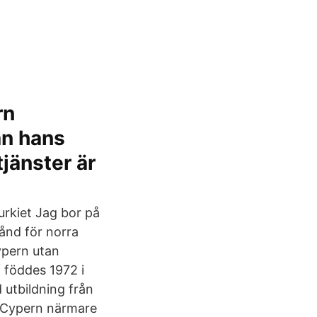
rn
ån hans
tjänster är
urkiet Jag bor på
ånd för norra
ypern utan
g föddes 1972 i
 utbildning från
a Cypern närmare