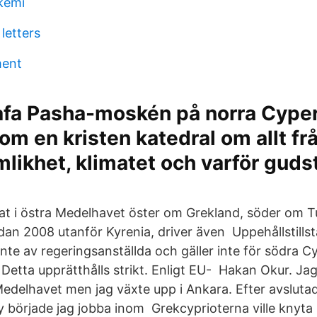
kemi
letters
ment
afa Pasha-moskén på norra Cype
m en kristen katedral om allt fr
ämlikhet, klimatet och varför guds
at i östra Medelhavet öster om Grekland, söder om T
an 2008 utanför Kyrenia, driver även Uppehållstillst
nte av regeringsanställda och gäller inte för södra C
. Detta upprätthålls strikt. Enligt EU- Hakan Okur. Ja
edelhavet men jag växte upp i Ankara. Efter avslutad
y började jag jobba inom Grekcyprioterna ville knyt