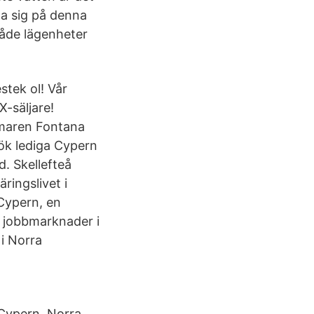
ta sig på denna
både lägenheter
tek ol! Vår
X-säljare!
mmaren Fontana
Sök lediga Cypern
d. Skellefteå
ringslivet i
 Cypern, en
a jobbmarknader i
i Norra
Cypern. Norra