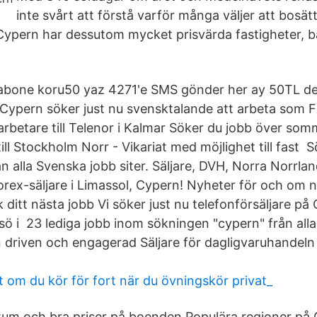
inte svårt att förstå varför många väljer att bosät
Cypern har dessutom mycket prisvärda fastigheter, 
abone koru50 yaz 4271'e SMS gönder her ay 50TL des
, Cypern söker just nu svensktalande att arbeta som F
betare till Telenor i Kalmar Söker du jobb över so
till Stockholm Norr - Vikariat med möjlighet till fast 
n alla Svenska jobb siter. Säljare, DVH, Norra Norrlan
rex-säljare i Limassol, Cypern! Nyheter för och om nä
 ditt nästa jobb Vi söker just nu telefonförsäljare på
isö i 23 lediga jobb inom sökningen "cypern" från all
n driven och engagerad Säljare för dagligvaruhandeln 
 om du kör för fort när du övningskör privat_
um och bra priser på boenden Populära regioner på 