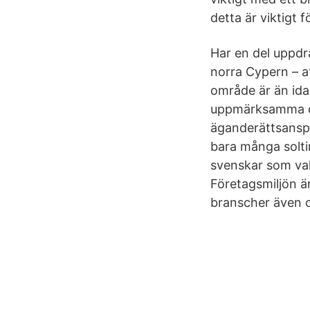
detta är viktigt 
Har en del uppdr
norra Cypern – a
område är än ida
uppmärksamma di
äganderättsanspr
bara många solti
svenskar som valt
Företagsmiljön är
branscher även o