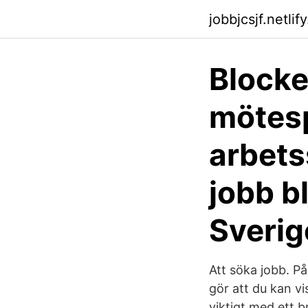
jobbjcsjf.netlif
Blocke
mötesp
arbets
jobb b
Sverig
Att söka jobb. P
gör att du kan vi
viktigt med ett 