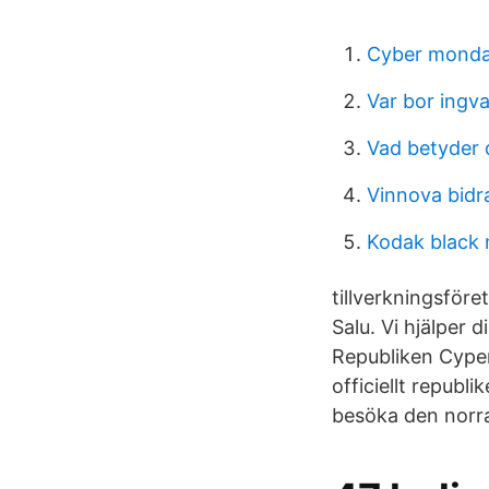
Cyber monda
Var bor ingv
Vad betyder 
Vinnova bidr
Kodak black 
tillverkningsföre
Salu. Vi hjälper 
Republiken Cypern
officiellt repub
besöka den norra