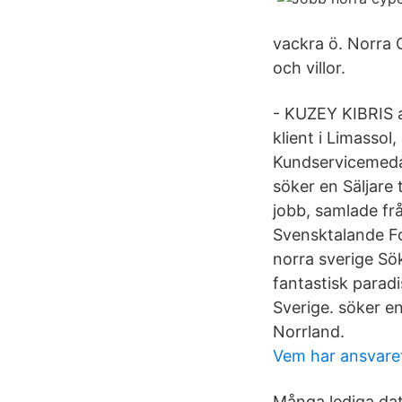
vackra ö. Norra 
och villor.
- KUZEY KIBRIS 
klient i Limassol
Kundservicemedar
söker en Säljare 
jobb, samlade frå
Svensktalande Fo
norra sverige Sök
fantastisk parad
Sverige. söker e
Norrland.
Vem har ansvaret
Många lediga dat