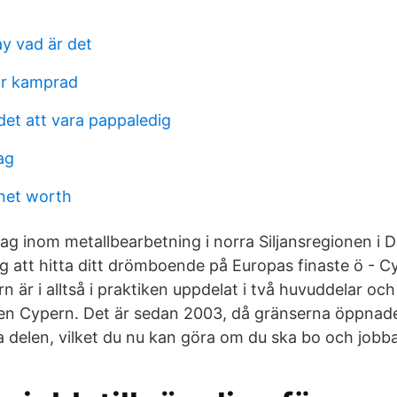
y vad är det
ar kamprad
det att vara pappaledig
ag
net worth
tag inom metallbearbetning i norra Siljansregionen i Da
dig att hitta ditt drömboende på Europas finaste ö - C
 är i alltså i praktiken uppdelat i två huvuddelar och 
liken Cypern. Det är sedan 2003, då gränserna öppnade
 delen, vilket du nu kan göra om du ska bo och jobb