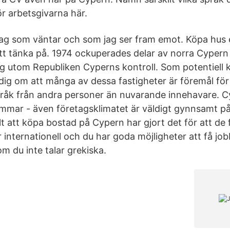
för arbetsgivarna här.
ag som väntar och som jag ser fram emot. Köpa hus e
tt tänka på. 1974 ockuperades delar av norra Cypern
g utom Republiken Cyperns kontroll. Som potentiell kö
g om att många av dessa fastigheter är föremål för
åk från andra personer än nuvarande innehavare. Cy
mmar - även företagsklimatet är väldigt gynnsamt p
 att köpa bostad på Cypern har gjort det för att de f
 internationell och du har goda möjligheter att få jobb
m du inte talar grekiska.