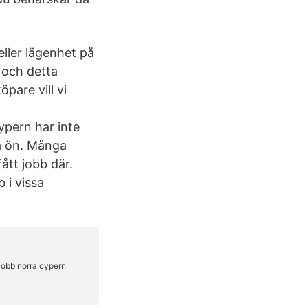
ller lägenhet på
 och detta
pare vill vi
pern har inte
å ön. Många
ått jobb där.
 i vissa