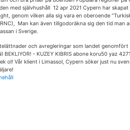
en med självhushåll 12 apr 2021 Cypern har skapat 
ight, genom vilken alla sig vara en oberoende ”Turkis
RNC), Man kan även tillgodoräkna sig den tid man a
kassan i Sverige.
ttelättnader och avregleringar som landet genomför
 BEKLIYOR! - KUZEY KIBRIS abone koru50 yaz 427
k ol! Vår klient i Limassol, Cypern söker just nu sve
ljare!
nehåll