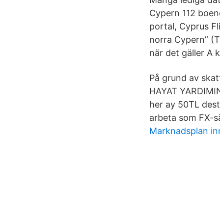
Cypern 112 boend
portal, Cyprus Fl
norra Cypern” (T
när det gäller A 
På grund av ska
HAYAT YARDIMINI
her ay 50TL deste
arbeta som FX-sä
Marknadsplan in