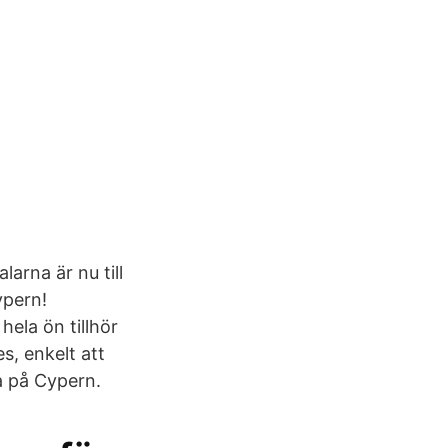
larna är nu till
ypern!
hela ön tillhör
s, enkelt att
a på Cypern.