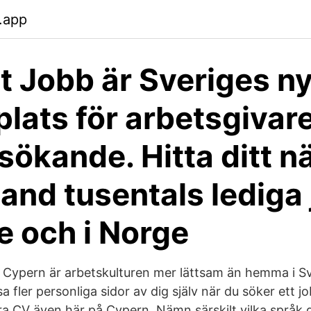
y.app
t Jobb är Sveriges n
lats för arbetsgivar
sökande. Hitta ditt n
land tusentals lediga 
e och i Norge
å Cypern är arbetskulturen mer lättsam än hemma i Sv
sa fler personliga sidor av dig själv när du söker ett j
bra CV även här på Cypern. Nämn särskilt vilka språk