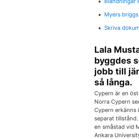
Blandningar 
Myers briggs 
Skriva doku
Lala Must
byggdes so
jobb till j
så långa.
Cypern är en öst
Norra Cypern sed
Cypern erkänns i
separat tillstånd
en småstad vid M
Ankara Universit