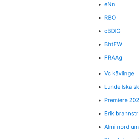
eNn
RBO
cBDlG
BhtFW
FRAAg
Vc kävlinge
Lundellska s
Premiere 20
Erik brannst
Almi nord u