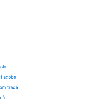
kola
21 adobe
rom trade
meå