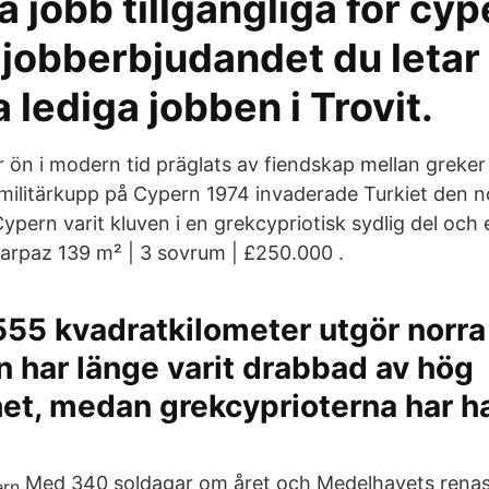
a jobb tillgängliga för cyp
a jobberbjudandet du letar 
 lediga jobben i Trovit.
r ön i modern tid präglats av fiendskap mellan greker 
militärkupp på Cypern 1974 invaderade Turkiet den n
pern varit kluven i en grekcypriotisk sydlig del och 
 i Karpaz 139 m² | 3 sovrum | £250.000 .
 555 kvadratkilometer utgör norr
n har länge varit drabbad av hög
et, medan grekcyprioterna har haf
Med 340 soldagar om året och Medelhavets renast